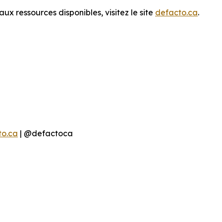
x ressources disponibles, visitez le site
defacto.ca
.
to.ca
| @defactoca