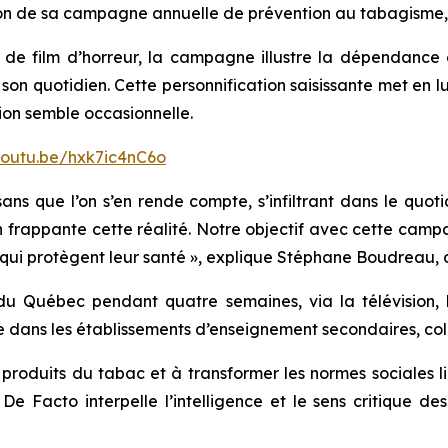
tion de sa campagne annuelle de prévention au tabagisme,
e film d’horreur, la campagne illustre la dépendance à
son quotidien. Cette personnification saisissante met en lu
on semble occasionnelle.
youtu.be/hxk7ic4nC6o
sans que l’on s’en rende compte, s’infiltrant dans le quo
on frappante cette réalité. Notre objectif avec cette camp
qui protègent leur santé »
, explique Stéphane Boudreau, 
 Québec pendant quatre semaines, via la télévision, le
 dans les établissements d’enseignement secondaires, coll
produits du tabac et à transformer les normes sociales l
e Facto interpelle l’intelligence et le sens critique de