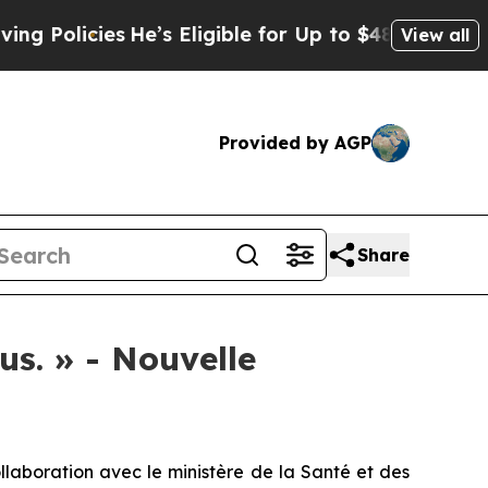
olicies
He’s Eligible for Up to $480,000 After B
View all
Provided by AGP
Share
lus. » - Nouvelle
boration avec le ministère de la Santé et des