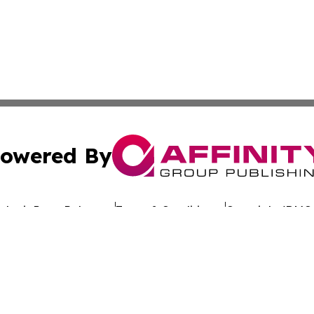
owered By
ubmit Press Release
Terms & Conditions
Copyright/DMCA
Inc. dba Affinity Group Publishing & Arkansas Tourism Pre
Cookie Settings / Your Privacy Choices