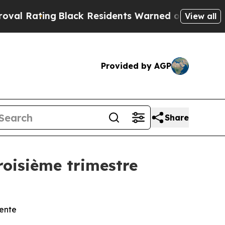
Black Residents Warned of Abusive Cops for Year
View all
Provided by AGP
Share
roisième trimestre
dente