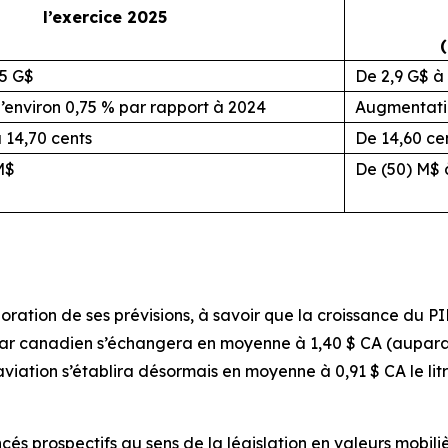
l’exercice 2025
05 G$
De 2,9 G$ à 
environ 0,75 % par rapport à 2024
Augmentatio
 14,70 cents
De 14,60 cen
M$
De (50) M$ 
oration de ses prévisions, à savoir que la croissance du 
lar canadien s’échangera en moyenne à 1,40 $ CA (auparava
aviation s’établira désormais en moyenne à 0,91 $ CA le li
cés prospectifs au sens de la législation en valeurs mobili