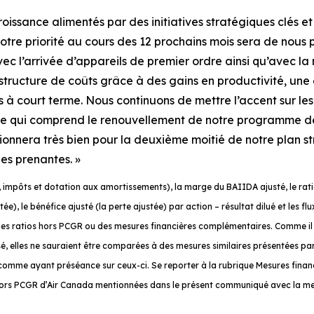
roissance alimentés par des initiatives stratégiques clés 
otre priorité au cours des 12 prochains mois sera de nous
c l’arrivée d’appareils de premier ordre ainsi qu’avec la 
tructure de coûts grâce à des gains en productivité, une e
s à court terme. Nous continuons de mettre l’accent sur les
, ce qui comprend le renouvellement de notre programme d
tionnera très bien pour la deuxième moitié de notre plan s
es prenantes. »
impôts et dotation aux amortissements), la marge du BAIIDA ajusté, le ratio de
ée), le bénéfice ajusté (la perte ajustée) par action – résultat dilué et les flu
es ratios hors PCGR ou des mesures financières complémentaires. Comme il 
isé, elles ne sauraient être comparées à des mesures similaires présentées p
u comme ayant préséance sur ceux-ci. Se reporter à la rubrique
Mesures finan
hors PCGR d’Air Canada mentionnées dans le présent communiqué avec la m